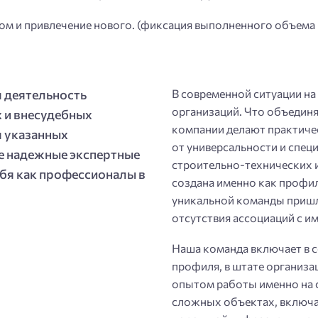
м и привлечение нового. (фиксация выполненного объема 
 деятельность
В современной ситуации н
организаций. Что объединя
 и внесудебных
компании делают практичес
я указанных
от универсальности и спе
е надежные экспертные
строительно-технических 
бя как профессионалы в
создана именно как профи
уникальной команды пришл
отсутствия ассоциаций с 
Наша команда включает в с
профиля, в штате организа
опытом работы именно на 
сложных объектах, включа