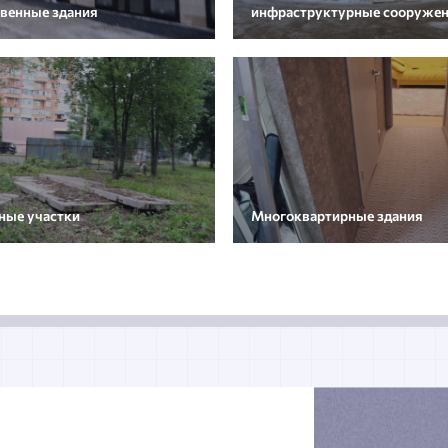
венные здания
инфраструктурные сооруже
ные участки
Многоквартирные здания