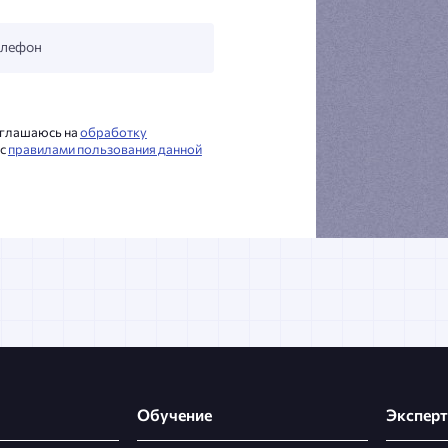
елефон
соглашаюсь на
обработку
 с
правилами пользования данной
Обучение
Экспер