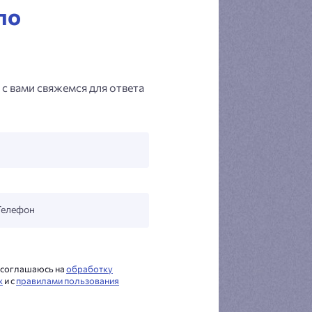
по
 с вами свяжемся для ответа
Телефон
я соглашаюсь на
обработку
х
и с
правилами пользования