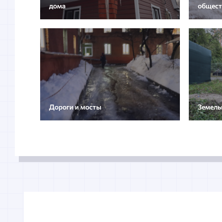
дома
общест
Дороги и мосты
Земель